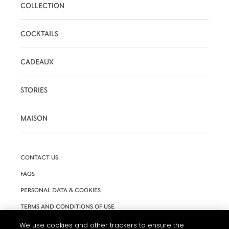
COLLECTION
COCKTAILS
CADEAUX
STORIES
MAISON
CONTACT US
FAQS
PERSONAL DATA & COOKIES
TERMS AND CONDITIONS OF USE
ACCESSIBILITY
We use cookies and other trackers to ensure the