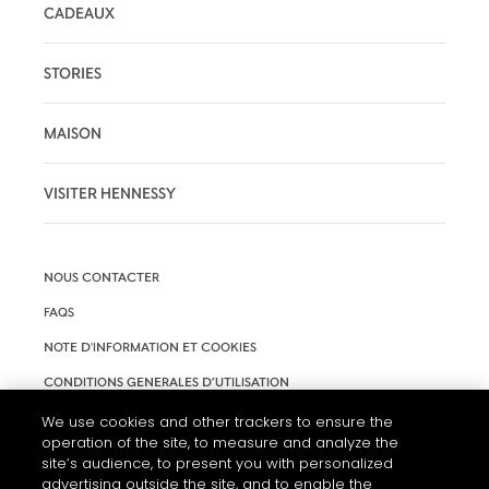
CADEAUX
STORIES
MAISON
VISITER HENNESSY
NOUS CONTACTER
FAQS
NOTE D'INFORMATION ET COOKIES
CONDITIONS GENERALES D’UTILISATION
ACCESSIBILITÉ
We use cookies and other trackers to ensure the
operation of the site, to measure and analyze the
PARAMÈTRES DES COOKIES
site’s audience, to present you with personalized
advertising outside the site, and to enable the