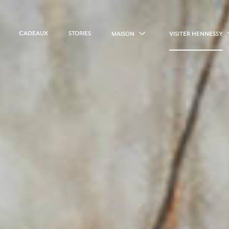
CADEAUX
STORIES
MAISON
VISITER HENNESSY