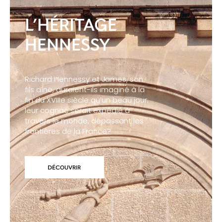
L’HÉRITAGE
HENNESSY
Richard Hennessy et James, son
fils aîné, auraient-ils imaginé à la
fin du XVIIIe siècle qu’un beau jour,
leur cognac serait expédié à
travers le monde, dépassant les
frontières de la France?
DÉCOUVRIR