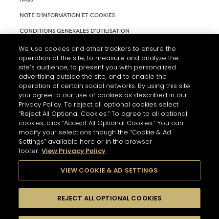
NOTE D'INFORMATION ET COOKIES
CONDITIONS GENERALES D’UTILISATION
ACCESSIBILITÉ
We use cookies and other trackers to ensure the
operation of the site, to measure and analyze the
PARAMÈTRES DES COOKIES
site’s audience, to present you with personalized
advertising outside the site, and to enable the
operation of certain social networks. By using this site
you agree to our use of cookies as described in our
Privacy Policy. To reject all optional cookies select
“Reject All Optional Cookies.” To agree to all optional
cookies, click “Accept All Optional Cookies.” You can
modify your selections though the “Cookie & Ad
Settings” available here or in the browser
footer.
View Privacy Policy
L'ABUS D'ALCOOL EST DANGEREUX POUR LA SANTÉ. A
CONSOMMER AVEC MODÉRATION.
VIEW COOKIE & AD SETTINGS
REJECT ALL OPTIONAL COOKIES
© 2026 HENNESSY