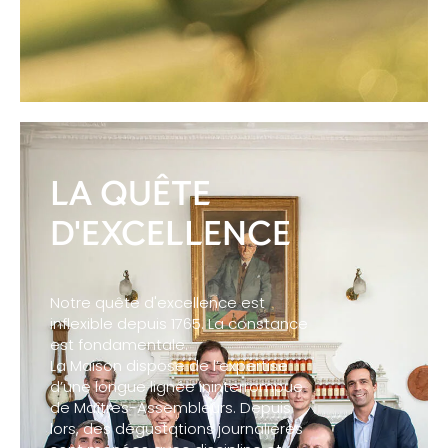
LA QUÊTE
D'EXCELLENCE
Notre quête d'excellence est
inflexible depuis 1765. La constance
est fondamentale.
La Maison dispose de l’expertise
d’une longue lignée ininterrompue
de Maîtres-Assembleurs. Depuis
lors, des dégustations journalières