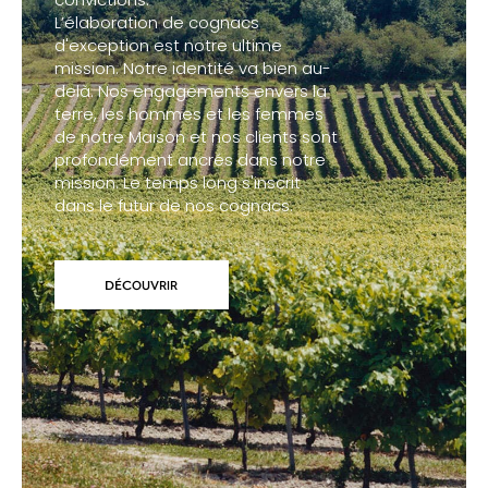
L’élaboration de cognacs
d'exception est notre ultime
mission. Notre identité va bien au-
delà. Nos engagements envers la
terre, les hommes et les femmes
de notre Maison et nos clients sont
profondément ancrés dans notre
mission. Le temps long s'inscrit
dans le futur de nos cognacs.
DÉCOUVRIR