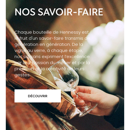
NOS SAVOIR-FAIRE
Chaque bouteille de Hennessy est
le fruit d'un savoir-faire transmis de
génération en génération. De la
vigne au verre, à chaque étape,
nos artisans expriment l’excellence
par leur passion du métier et par la
précision et la créativité de leurs
gestes.
DÉCOUVRIR