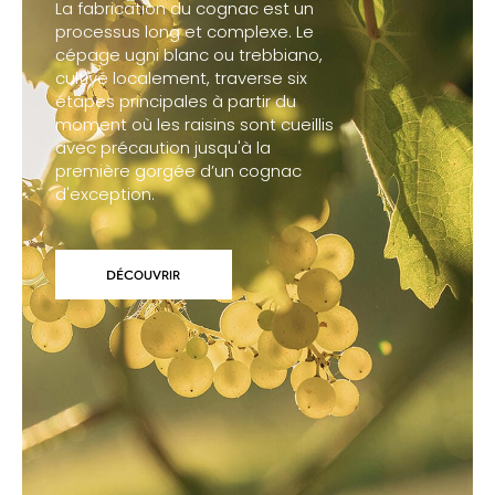
La fabrication du cognac est un
processus long et complexe. Le
cépage ugni blanc ou trebbiano,
cultivé localement, traverse six
étapes principales à partir du
moment où les raisins sont cueillis
avec précaution jusqu'à la
première gorgée d’un cognac
d'exception.
DÉCOUVRIR