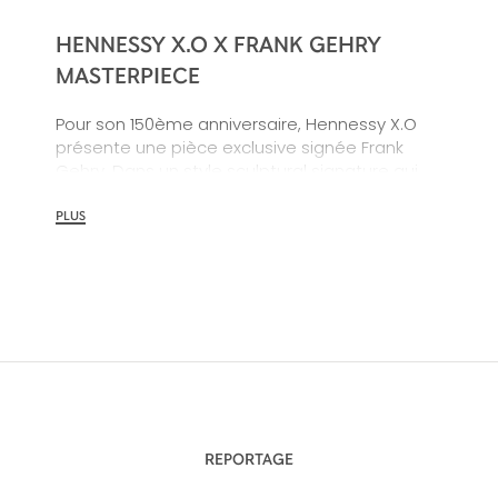
HENNESSY X.O X FRANK GEHRY
MASTERPIECE
Pour son 150ème anniversaire, Hennessy X.O
présente une pièce exclusive signée Frank
Gehry. Dans un style sculptural signature qui
réinterprète l’emblématique flacon Hennessy
X.O, l'architecte marie l’or et le verre pour
PLUS
mieux traduire l'héritage de la Maison.
REPORTAGE