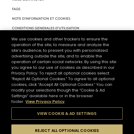
FAQS
NOTE D'INFORMATION ET COOKIES
CONDITIONS GENERALES D’UTILISATION
ACCESSIBILITÉ
We use cookies and other trackers to ensure the
operation of the site, to measure and analyze the
PARAMÈTRES DES COOKIES
site’s audience, to present you with personalized
advertising outside the site, and to enable the
operation of certain social networks. By using this site
you agree to our use of cookies as described in our
Privacy Policy. To reject all optional cookies select
“Reject All Optional Cookies.” To agree to all optional
cookies, click “Accept All Optional Cookies.” You can
modify your selections though the “Cookie & Ad
Settings” available here or in the browser
footer.
View Privacy Policy
L'ABUS D'ALCOOL EST DANGEREUX POUR LA SANTÉ. A
CONSOMMER AVEC MODÉRATION.
VIEW COOKIE & AD SETTINGS
REJECT ALL OPTIONAL COOKIES
© 2026 HENNESSY