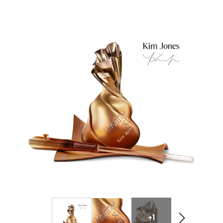
expression
de cognac « extra old » est devenu
le cognac emblématique
de la maison : un
assemblage complexe. Riche, puissant et
équilibré, Hennessy X.O
révèle
peu à peu sept
notes de dégustation.
+1