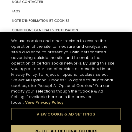
NOUS CONTACTER
FAQS
NOTE D'INFORMATION ET COOKIES
CONDITIONS GENERALES D’UTILISATION
ACCESSIBILITÉ
We use cookies and other trackers to ensure the
operation of the site, to measure and analyze the
PARAMÈTRES DES COOKIES
site’s audience, to present you with personalized
advertising outside the site, and to enable the
operation of certain social networks. By using this site
you agree to our use of cookies as described in our
Privacy Policy. To reject all optional cookies select
“Reject All Optional Cookies.” To agree to all optional
cookies, click “Accept All Optional Cookies.” You can
modify your selections though the “Cookie & Ad
Settings” available here or in the browser
footer.
View Privacy Policy
L'ABUS D'ALCOOL EST DANGEREUX POUR LA SANTÉ. A
CONSOMMER AVEC MODÉRATION.
VIEW COOKIE & AD SETTINGS
REJECT ALL OPTIONAL COOKIES