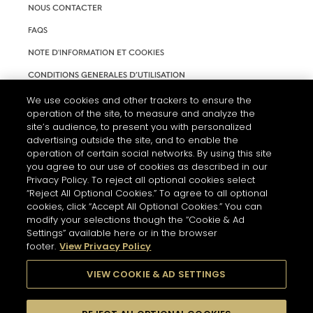
NOUS CONTACTER
FAQS
NOTE D'INFORMATION ET COOKIES
CONDITIONS GENERALES D’UTILISATION
ACCESSIBILITÉ
We use cookies and other trackers to ensure the
operation of the site, to measure and analyze the
PARAMÈTRES DES COOKIES
site’s audience, to present you with personalized
advertising outside the site, and to enable the
operation of certain social networks. By using this site
you agree to our use of cookies as described in our
Privacy Policy. To reject all optional cookies select
“Reject All Optional Cookies.” To agree to all optional
cookies, click “Accept All Optional Cookies.” You can
modify your selections though the “Cookie & Ad
Settings” available here or in the browser
footer.
View Privacy Policy
L'ABUS D'ALCOOL EST DANGEREUX POUR LA SANTÉ. A
CONSOMMER AVEC MODÉRATION.
VIEW COOKIE & AD SETTINGS