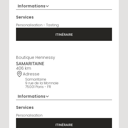
Informations
+33 5 45 35 69 00
Services
Horaires d'ouverture
Personalisation - Tasting
Open Monday to Saturday, 9h15 AM - 8 PM
ITINÉRAIRE
Boutique Hennessy
SAMARITAINE
406 km
Adresse
Samaritaine
9 rue de la Monnaie
75001 Paris - FR
Informations
01 88 88 60 70
Services
Horaires d'ouverture
Personalisation
10 AM - 8 PM
ITINÉRAIRE