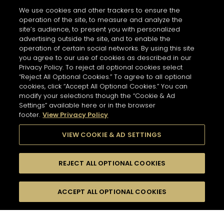
Services
Horaires d'ouverture
We use cookies and other trackers to ensure the
Personalisation - Tasting
10 AM - 9 PM
operation of the site, to measure and analyze the
site’s audience, to present you with personalized
ITINÉRAIRE
advertising outside the site, and to enable the
operation of certain social networks. By using this site
you agree to our use of cookies as described in our
Privacy Policy. To reject all optional cookies select
Boutique Hennessy
“Reject All Optional Cookies.” To agree to all optional
MONTEGOBAY AIRPORT
NEWSLETTER
cookies, click “Accept All Optional Cookies.” You can
7595 km
modify your selections though the “Cookie & Ad
Adresse
Settings” available here or in the browser
Montegobay Airport
footer.
View Privacy Policy
Sangster International Airport, Airport Road, White
Inscrivez-vous pour connaître toute l’actualité
House, St James
Montego Bay - JM
de Hennessy.
VIEW COOKIE & AD SETTINGS
Informations
Horaires d'ouverture
Pour vous inscrire à la newsletter,
REJECT ALL OPTIONAL COOKIES
Services
renseignez votre adresse e-mail
*
11 AM - 5 AM
Renseigner une adresse et sélectionner un produit pour
Tasting
Affichage
découvrir les boutiques/partenaires proche de chez
ACCEPT ALL OPTIONAL COOKIES
FILTERS
vue carte
ITINÉRAIRE
vous.