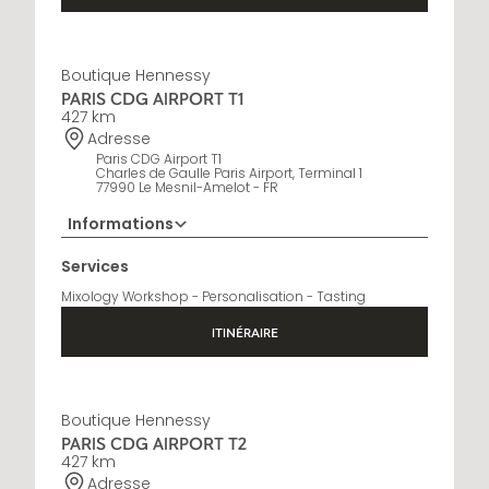
Boutique Hennessy
PARIS CDG AIRPORT T1
427 km
Adresse
Paris CDG Airport T1
Charles de Gaulle Paris Airport, Terminal 1
77990 Le Mesnil-Amelot - FR
Informations
01 76 27 68 19
Services
Horaires d'ouverture
Mixology Workshop - Personalisation - Tasting
6:30 AM - 10 PM
ITINÉRAIRE
Boutique Hennessy
PARIS CDG AIRPORT T2
427 km
Adresse