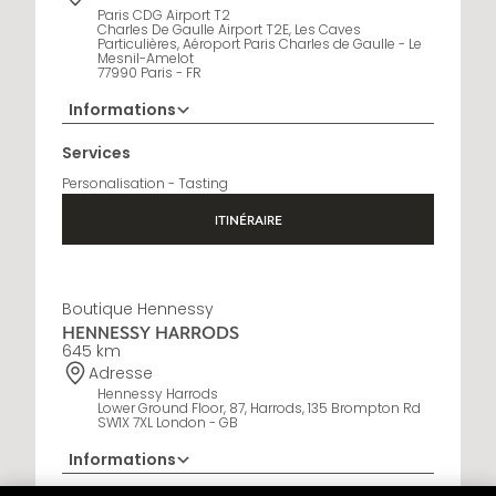
Paris CDG Airport T2
Charles De Gaulle Airport T2E, Les Caves
Particulières, Aéroport Paris Charles de Gaulle - Le
Mesnil-Amelot
77990 Paris - FR
Informations
Horaires d'ouverture
Services
6:30 AM - 10:30 PM
Personalisation - Tasting
ITINÉRAIRE
Boutique Hennessy
HENNESSY HARRODS
645 km
Adresse
Hennessy Harrods
Lower Ground Floor, 87, Harrods, 135 Brompton Rd
SW1X 7XL London - GB
Informations
+44 20 3036 6181