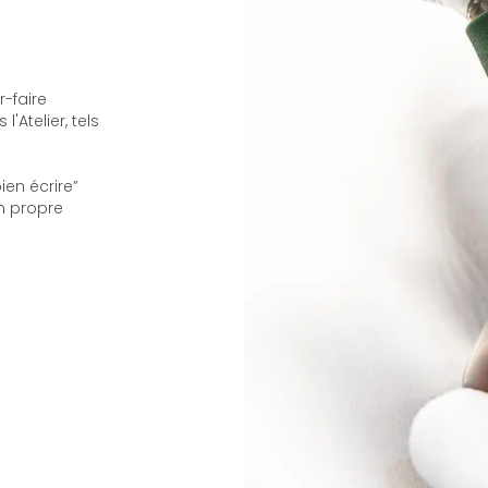
r-faire
'Atelier, tels
en écrire”
n propre